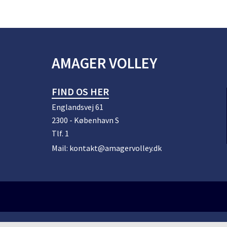
AMAGER VOLLEY
FIND OS HER
Englandsvej 61
2300 - København S
Tlf.
1
Mail:
kontakt@amagervolley.dk